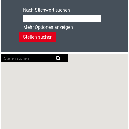
Nach Stichwort suchen
Mehr Optionen anzeigen
Bildschirmausleseprogramme
können
die
folgende
durchsuchbare
Karte
nicht
lesen.