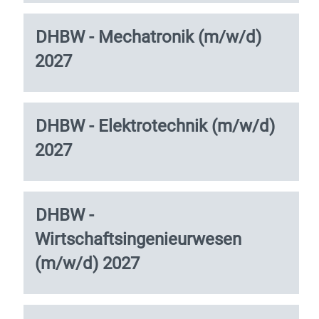
Stelleninformationen
vollständig
Stellenbezeichnung
Drücken
DHBW - Mechatronik (m/w/d)
anzuzeigen.
Sie
2027
die
Leertaste,
um
die
Stellenbezeichnung
Drücken
DHBW - Elektrotechnik (m/w/d)
Stelleninformationen
Sie
vollständig
2027
die
anzuzeigen.
Leertaste,
um
die
Stellenbezeichnung
Drücken
DHBW -
Stelleninformationen
Sie
vollständig
Wirtschaftsingenieurwesen
die
anzuzeigen.
Leertaste,
(m/w/d) 2027
um
die
Stelleninformationen