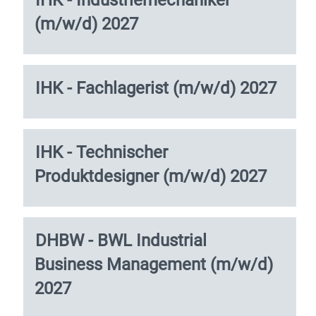
IHK - Industriemechaniker
Sie
vollständig
(m/w/d) 2027
die
anzuzeigen.
Leertaste,
um
die
Stellenbezeichnung
Drücken
IHK - Fachlagerist (m/w/d) 2027
Stelleninformationen
Sie
vollständig
die
anzuzeigen.
Leertaste,
um
Stellenbezeichnung
Drücken
IHK - Technischer
die
Sie
Produktdesigner (m/w/d) 2027
Stelleninformationen
die
vollständig
Leertaste,
anzuzeigen.
um
die
Stellenbezeichnung
Drücken
DHBW - BWL Industrial
Stelleninformationen
Sie
vollständig
Business Management (m/w/d)
die
anzuzeigen.
Leertaste,
2027
um
die