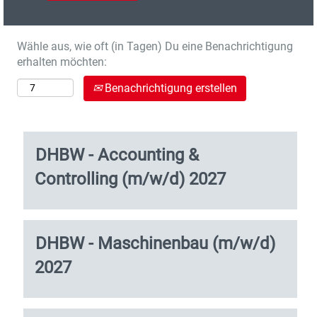
Wähle aus, wie oft (in Tagen) Du eine Benachrichtigung
erhalten möchten:
Benachrichtigung erstellen
Suchergebnisse
Stellenbezeichnung
Drücken
für
DHBW - Accounting &
Sie
"".
Controlling (m/w/d) 2027
die
Es
Leertaste,
werden
um
1
die
bis
Stellenbezeichnung
Drücken
DHBW - Maschinenbau (m/w/d)
Stelleninformationen
23
Sie
vollständig
von
2027
die
anzuzeigen.
23
Leertaste,
Stellen
um
angezeigt
die