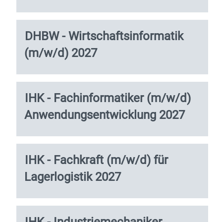
vollständig
die
anzuzeigen.
Leertaste,
um
Stellenbezeichnung
Drücken
DHBW - Wirtschaftsinformatik
die
Sie
(m/w/d) 2027
Stelleninformationen
die
vollständig
Leertaste,
anzuzeigen.
um
die
Stellenbezeichnung
Drücken
IHK - Fachinformatiker (m/w/d)
Stelleninformationen
Sie
vollständig
Anwendungsentwicklung 2027
die
anzuzeigen.
Leertaste,
um
die
Stellenbezeichnung
Drücken
IHK - Fachkraft (m/w/d) für
Stelleninformationen
Sie
vollständig
Lagerlogistik 2027
die
anzuzeigen.
Leertaste,
um
die
Stellenbezeichnung
Drücken
Stelleninformationen