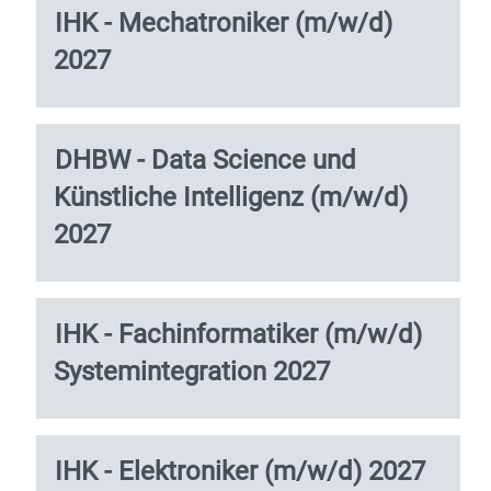
Verwenden
Stellenbezeichnung
Drücken
IHK - Mechatroniker (m/w/d)
Stelleninformationen
Sie
Sie
vollständig
2027
die
die
anzuzeigen.
Tabulatortaste,
Leertaste,
um
um
durch
die
Stellenbezeichnung
Drücken
die
DHBW - Data Science und
Stelleninformationen
Sie
Stellenliste
vollständig
Künstliche Intelligenz (m/w/d)
die
zu
anzuzeigen.
Leertaste,
navigieren.
2027
um
Wählen
die
Sie
Stelleninformationen
eine
vollständig
Stelle
Stellenbezeichnung
Drücken
IHK - Fachinformatiker (m/w/d)
anzuzeigen.
aus,
Sie
Systemintegration 2027
um
die
alle
Leertaste,
Details
um
anzuzeigen.
die
Stellenbezeichnung
Drücken
IHK - Elektroniker (m/w/d) 2027
Stelleninformationen
Sie