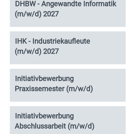
vollständig
Stellenbezeichnung
Drücken
DHBW - Angewandte Informatik
anzuzeigen.
Sie
(m/w/d) 2027
die
Leertaste,
um
die
Stellenbezeichnung
Drücken
IHK - Industriekaufleute
Stelleninformationen
Sie
vollständig
(m/w/d) 2027
die
anzuzeigen.
Leertaste,
um
die
Stellenbezeichnung
Drücken
Initiativbewerbung
Stelleninformationen
Sie
vollständig
Praxissemester (m/w/d)
die
anzuzeigen.
Leertaste,
um
die
Stellenbezeichnung
Drücken
Initiativbewerbung
Stelleninformationen
Sie
vollständig
Abschlussarbeit (m/w/d)
die
anzuzeigen.
Leertaste,